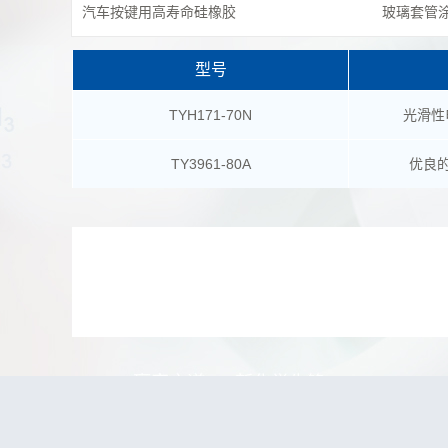
汽车按键用高寿命硅橡胶
玻璃套管
型号
TYH171-70N
光滑性
TY3961-80A
优良