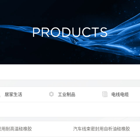
居家生活
工业制品
电线电缆
管用耐高温硅橡胶
汽车线束密封用自析油硅橡胶