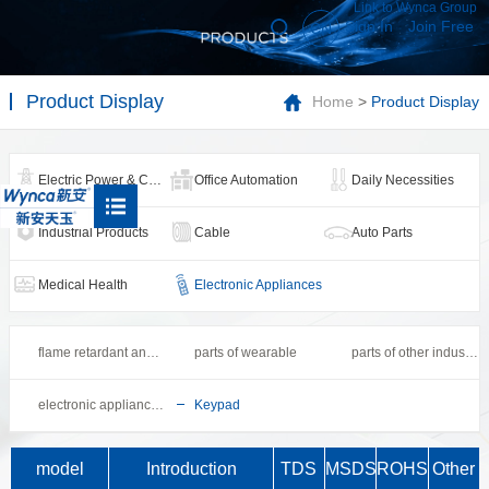
Link to Wynca Group
Sign In
Join Free
CN
Product Display
Home
>
Product Display
Electric Power & Communication.
Office Automation
Daily Necessities
Industrial Products
Cable
Auto Parts
Medical Health
Electronic Appliances
flame retardant and heat resistant
parts of wearable
parts of other industrial line
electronic appliance accessories
Keypad
model
Introduction
TDS
MSDS
ROHS
Other